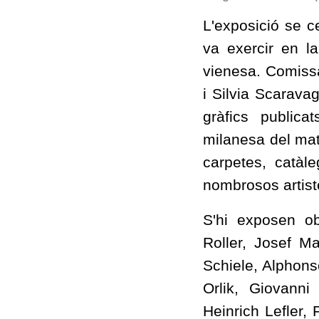
L'exposició se c
va exercir en la
vienesa. Comiss
i Silvia Scaravag
gràfics public
milanesa del mate
carpetes, catàle
nombrosos artist
S'hi exposen o
Roller, Josef M
Schiele, Alphon
Orlik, Giovann
Heinrich Lefler,