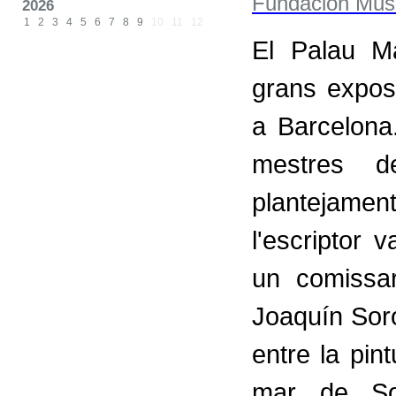
2026
1
2
3
4
5
6
7
8
9
10
11
12
El Palau M
grans expos
a Barcelona
mestres de
plantejame
l'escriptor
un comissari
Joaquín Sorol
entre la pint
mar de So