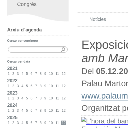
Congrés
Notícies
Arxiu d´agenda
Exposici
Cercar per contingut
amb Man
Cercar per data
2021
Del
05.12.2
1
2
3
4
5
6
7
8
9
10
11
12
2022
Palau Martor
1
2
3
4
5
6
7
8
9
10
11
12
2023
www.palauma
1
2
3
4
5
6
7
8
9
10
11
12
2024
Organitzat p
1
2
3
4
5
6
7
8
9
10
11
12
2025
1
2
3
4
5
6
7
8
9
10
11
12