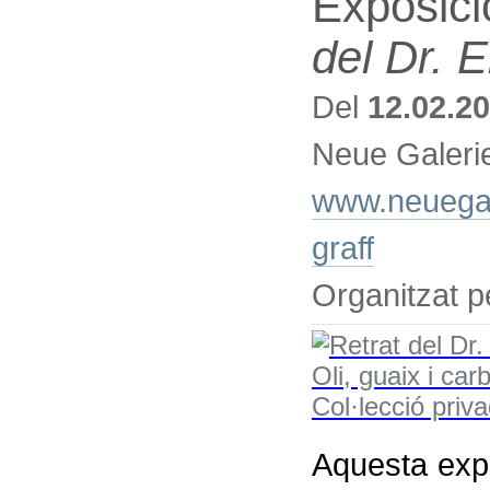
Exposici
del Dr. 
Del
12.02.2
Neue Galeri
www.neuegale
graff
Organitzat p
Aquesta exp