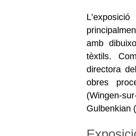
L'exposici
principalmen
amb dibuixo
tèxtils. C
directora d
obres proc
(Wingen-s
Gulbenkian (
Exposici