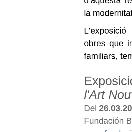
d'aquesta r
la modernitat
L'exposici
obres que i
familiars, te
Exposici
l'Art Nou
Del
26.03.2
Fundación B