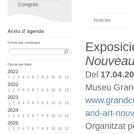
Congrés
Notícies
Arxiu d´agenda
Exposici
Cercar per contingut
Nouvea
Cercar per data
2021
Del
17.04.2
1
2
3
4
5
6
7
8
9
10
11
12
2022
Museu Grand
1
2
3
4
5
6
7
8
9
10
11
12
2023
www.grandcu
1
2
3
4
5
6
7
8
9
10
11
12
2024
and-art-nou
1
2
3
4
5
6
7
8
9
10
11
12
2025
Organitzat 
1
2
3
4
5
6
7
8
9
10
11
12