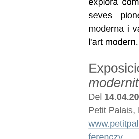
explora com
seves pion
moderna i v
l'art modern.
Exposici
modernit
Del
14.04.2
Petit Palais,
www.petitpala
ferenczy