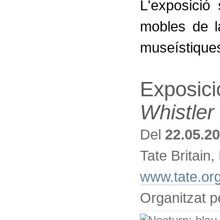
L'exposició 
mobles de l
museístiques 
Exposici
Whistler
Del
22.05.2
Tate Britain
www.tate.org
Organitzat pe