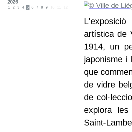
2026
1
2
3
4
5
6
7
8
9
10
11
12
L'exposició 
artística de
1914, un pe
japonisme i 
que commemo
de vidre bel
de col·lecci
explora les
Saint-Lamb