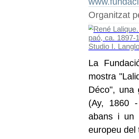
www.fundacio
Organitzat p
La Fundaci
mostra "Laliq
Déco", una g
(Ay, 1860 
abans i un 
europeu del 