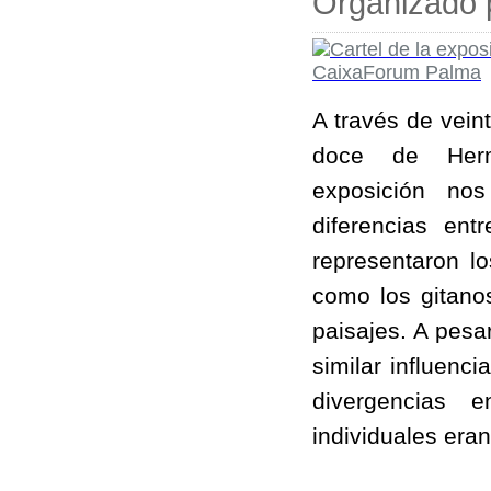
Organizado 
A través de vein
doce de Herm
exposición nos
diferencias en
representaron l
como los gitanos
paisajes. A pesa
similar influenc
divergencias e
individuales eran