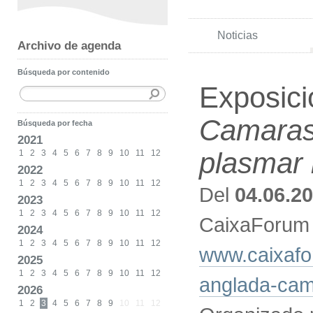
Noticias
Archivo de agenda
Búsqueda por contenido
Exposic
Camaras
Búsqueda por fecha
2021
plasmar 
1
2
3
4
5
6
7
8
9
10
11
12
2022
1
2
3
4
5
6
7
8
9
10
11
12
Del
04.06.2
2023
1
2
3
4
5
6
7
8
9
10
11
12
CaixaForum
2024
1
2
3
4
5
6
7
8
9
10
11
12
www.caixafo
2025
1
2
3
4
5
6
7
8
9
10
11
12
anglada-ca
2026
1
2
3
4
5
6
7
8
9
10
11
12