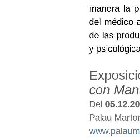
manera la p
del médico a
de las prod
y psicológic
Exposic
con Manu
Del
05.12.2
Palau Martor
www.palauma