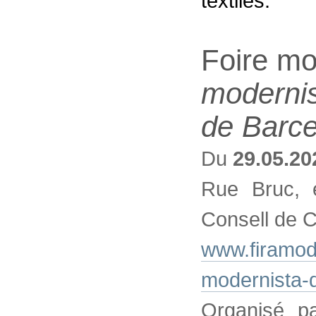
textiles.
Foire mo
modernis
de Barc
Du
29.05.20
Rue Bruc, e
Consell de C
www.firamode
modernista-d
Organisé p