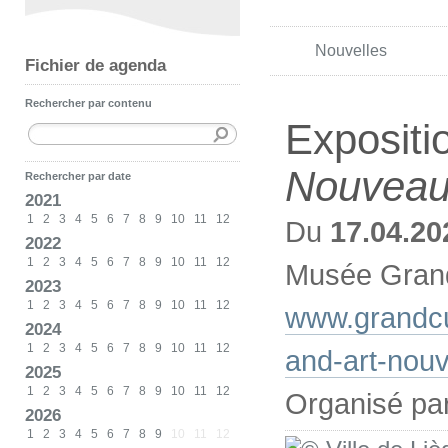
Nouvelles
Fichier de agenda
Rechercher par contenu
Expositi
Nouvea
Rechercher par date
2021
1
2
3
4
5
6
7
8
9
10
11
12
Du
17.04.20
2022
1
2
3
4
5
6
7
8
9
10
11
12
Musée Grand
2023
1
2
3
4
5
6
7
8
9
10
11
12
www.grandcu
2024
1
2
3
4
5
6
7
8
9
10
11
12
and-art-nou
2025
1
2
3
4
5
6
7
8
9
10
11
12
Organisé pa
2026
1
2
3
4
5
6
7
8
9
10
11
12