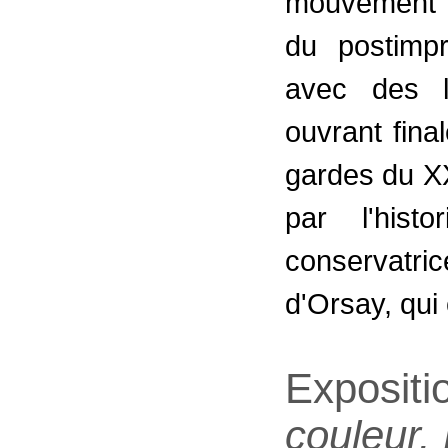
mouvement d
du postimp
avec des l
ouvrant fina
gardes du XX
par l'hist
conservatri
d'Orsay, qui 
Expositi
couleur.