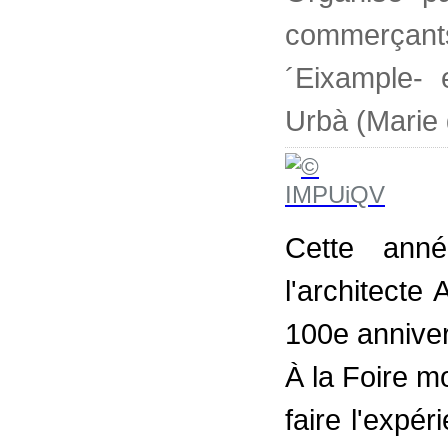
commerçants 
´Eixample- e
Urbà (Marie
Cette ann
l'architect
100e anniver
À la Foire 
faire l'expér