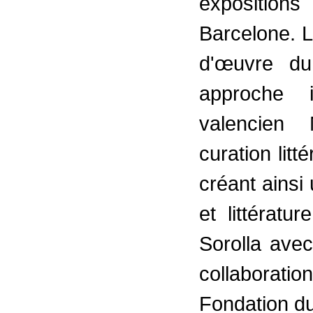
exposition
Barcelone. L
d'œuvre du
approche i
valencien
curation litt
créant ainsi 
et littérat
Sorolla ave
collaborat
Fondation d