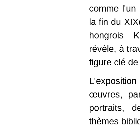
comme l'un 
la fin du XIX
hongrois K
révèle, à tr
figure clé d
L'expositio
œuvres, pa
portraits, 
thèmes bibli