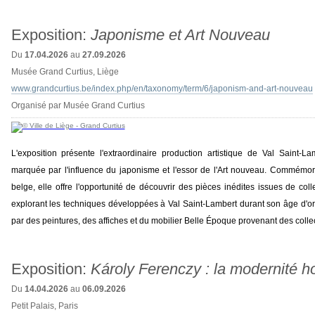
Exposition:
Japonisme et Art Nouveau
Du
17.04.2026
au
27.09.2026
Musée Grand Curtius, Liège
www.grandcurtius.be/index.php/en/taxonomy/term/6/japonism-and-art-nouveau
Organisé par Musée Grand Curtius
L'exposition présente l'extraordinaire production artistique de Val Saint-
marquée par l'influence du japonisme et l'essor de l'Art nouveau. Commémora
belge, elle offre l'opportunité de découvrir des pièces inédites issues de coll
explorant les techniques développées à Val Saint-Lambert durant son âge d'or.
par des peintures, des affiches et du mobilier Belle Époque provenant des collec
Exposition:
Károly Ferenczy : la modernité h
Du
14.04.2026
au
06.09.2026
Petit Palais, Paris