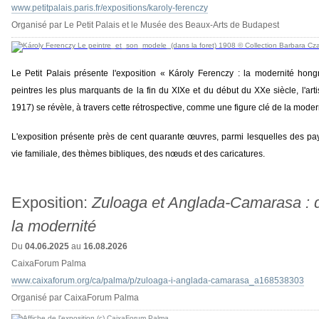
www.petitpalais.paris.fr/expositions/karoly-ferenczy
Organisé par Le Petit Palais et le Musée des Beaux-Arts de Budapest
Le Petit Palais présente l'exposition « Károly Ferenczy : la modernité ho
peintres les plus marquants de la fin du XIXe et du début du XXe siècle, l'art
1917) se révèle, à travers cette rétrospective, comme une figure clé de la moder
L'exposition présente près de cent quarante œuvres, parmi lesquelles des pa
vie familiale, des thèmes bibliques, des nœuds et des caricatures.
Exposition:
Zuloaga et Anglada-Camarasa : d
la modernité
Du
04.06.2025
au
16.08.2026
CaixaForum Palma
www.caixaforum.org/ca/palma/p/zuloaga-i-anglada-camarasa_a168538303
Organisé par CaixaForum Palma