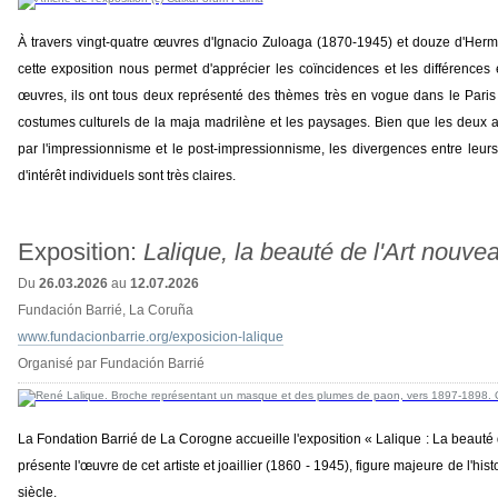
À travers vingt-quatre œuvres d'Ignacio Zuloaga (1870-1945) et douze d'He
cette exposition nous permet d'apprécier les coïncidences et les différences
œuvres, ils ont tous deux représenté des thèmes très en vogue dans le Paris d
costumes culturels de la maja madrilène et les paysages. Bien que les deux art
par l'impressionnisme et le post-impressionnisme, les divergences entre leurs
d'intérêt individuels sont très claires.
Exposition:
Lalique, la beauté de l'Art nouvea
Du
26.03.2026
au
12.07.2026
Fundación Barrié, La Coruña
www.fundacionbarrie.org/exposicion-lalique
Organisé par Fundación Barrié
La Fondation Barrié de La Corogne accueille l'exposition « Lalique : La beauté d
présente l'œuvre de cet artiste et joaillier (1860 - 1945), figure majeure de l'h
siècle.