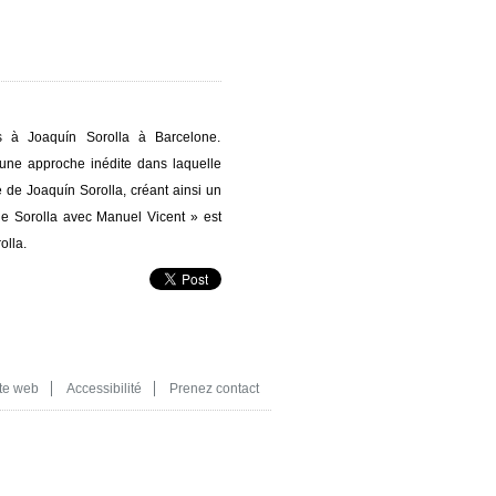
s à Joaquín Sorolla à Barcelone.
 une approche inédite dans laquelle
e de Joaquín Sorolla, créant ainsi un
 de Sorolla avec Manuel Vicent » est
olla.
te web
Accessibilité
Prenez contact