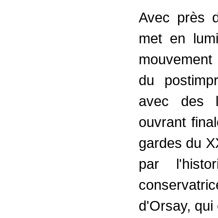
Avec près d
met en lumiè
mouvement d
du postimp
avec des l
ouvrant fina
gardes du XX
par l'hist
conservatri
d'Orsay, qui 