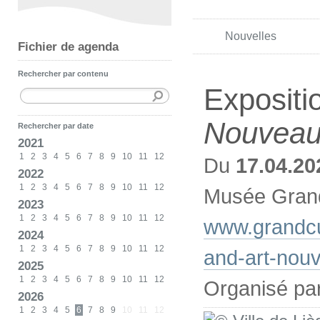
Nouvelles
Fichier de agenda
Rechercher par contenu
Expositi
Nouvea
Rechercher par date
2021
1
2
3
4
5
6
7
8
9
10
11
12
Du
17.04.20
2022
1
2
3
4
5
6
7
8
9
10
11
12
Musée Grand
2023
1
2
3
4
5
6
7
8
9
10
11
12
www.grandcu
2024
1
2
3
4
5
6
7
8
9
10
11
12
and-art-nou
2025
1
2
3
4
5
6
7
8
9
10
11
12
Organisé pa
2026
1
2
3
4
5
6
7
8
9
10
11
12