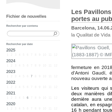
Les Pavillons
Fichier de nouvelles
portes au pub
Rechercher par contenu
Barcelona, 14.06
la Qualitat de Vida
Rechercher par date
2025
1
2
3
4
5
6
7
8
9
10
11
12
2024
1
2
3
4
5
6
7
8
9
10
11
12
fermeture en 2018
2023
d'Antoni Gaudí, 
1
2
3
4
5
6
7
8
9
10
11
12
nouveau ouverte au
2022
1
2
3
4
5
6
7
8
9
10
11
12
Les visiteurs qui 
2021
deux manières diff
1
2
3
4
5
6
7
8
9
10
11
12
dernière aura un
2020
catalan, en espagn
1
2
3
4
5
6
7
8
9
10
11
12
16 h pendant tout