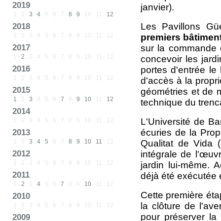
2019
janvier).
1
2
3
4
5
6
7
8
9
10
11
12
Les Pavillons Güe
2018
1
2
3
4
5
6
7
8
9
10
11
12
premiers bâtiment
2017
sur la commande d
1
2
3
4
5
6
7
8
9
10
11
12
concevoir les jardi
2016
portes d'entrée le 
1
2
3
4
5
6
7
8
9
10
11
12
d'accès à la propri
2015
géométries et de m
1
2
3
4
5
6
7
8
9
10
11
12
technique du trenc
2014
L'Université de Ba
1
2
3
4
5
6
7
8
9
10
11
12
écuries de la Prop
2013
1
2
3
4
5
6
7
8
9
10
11
12
Qualitat de Vida 
2012
intégrale de l'œuv
1
2
3
4
5
6
7
8
9
10
11
12
jardin lui-même. 
2011
déjà été exécutée e
1
2
3
4
5
6
7
8
9
10
11
12
Cette première étap
2010
la clôture de l'a
1
2
3
4
5
6
7
8
9
10
11
12
pour préserver la
2009