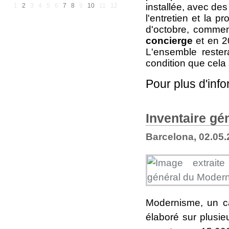
installée, avec de
1
2
3
4
5
6
7
8
9
10
11
12
l'entretien et la p
d'octobre, commen
concierge
et en 20
L'ensemble rester
condition que cela 
Pour plus d'inf
Inventaire g
Barcelona, 02.05
Modernisme, un c
élaboré
sur plusieu