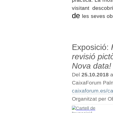
pràctica. La most
visitant desco
de
les seves o
Exposició:
revisió pict
Nova data!
Del
25.10.2018
a
CaixaForum Palm
caixaforum.es/c
Organitzat per O