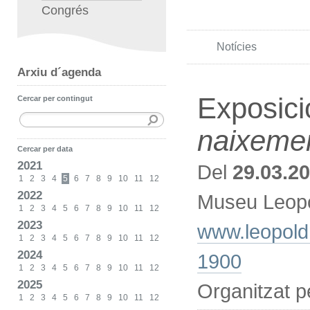
Congrés
Notícies
Arxiu d´agenda
Exposici
Cercar per contingut
naixemen
Cercar per data
2021
Del
29.03.2
1
2
3
4
5
6
7
8
9
10
11
12
2022
Museu Leopo
1
2
3
4
5
6
7
8
9
10
11
12
2023
www.leopold
1
2
3
4
5
6
7
8
9
10
11
12
2024
1900
1
2
3
4
5
6
7
8
9
10
11
12
2025
Organitzat 
1
2
3
4
5
6
7
8
9
10
11
12