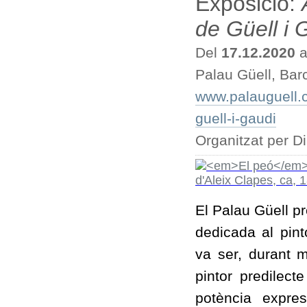
Exposició:
de Güell i 
Del
17.12.2020
a
Palau Güell, Bar
www.palauguell.c
guell-i-gaudi
Organitzat per D
El Palau Güell p
dedicada al pint
va ser, durant 
pintor predilect
potència expres