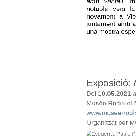
amb ventall
, m
notable vers la
novament a Vie
juntament amb al
una mostra especi
Exposició:
Del
19.05.2021
a
Musée Rodin et M
www.musee-rodin
Organitzat per M