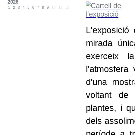
2026
1
2
3
4
5
6
7
8
9
10
11
12
L'exposició
mirada únic
exerceix l
l'atmosfera
d'una most
voltant de
plantes, i q
dels assolime
període a t