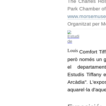
The Charles Ho
Park Chamber o
www.morsemuseum
Organitzat per 
Louis
Comfort
Tif
però només un gr
el departamen
Estudis
Tiffany
e
Arcàdia". L'exp
aquarel·la d'aque