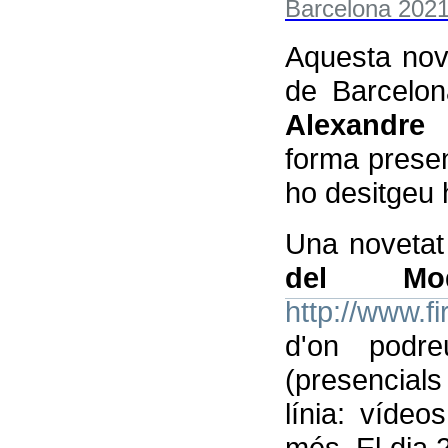
Aquesta nov
de Barcelo
Alexandre
forma presenc
ho desitgeu 
Una novetat
del Mod
http://www.
d'on podre
(presencials 
línia: vídeo
més. El dia 