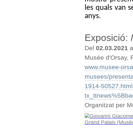
les quals van s
anys.
Exposició:
Del
02.03.2021
a
Musée d'Orsay, 
www.musee-orsay.
musees/presentat
1914-50527.htm
tx_ttnews%5Bb
Organitzat per 