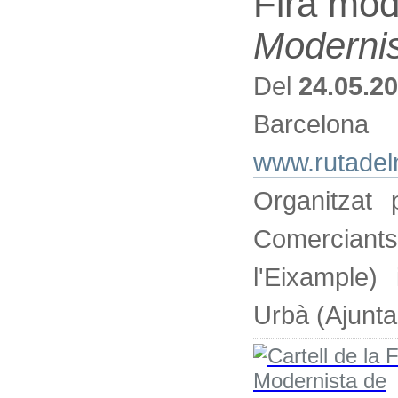
Fira mod
Moderni
Del
24.05.2
Barcelona
www.rutade
Organitzat
Comerciant
l'Eixample) 
Urbà (Ajunt