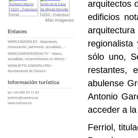
arquitectos d
edificios n
Más imágenes
arquitectura
Enlaces
regionalista
WWW.ZAMORA.ES - Alojamiento,
restauración, patrimonio, actualidad... -
sólo uno, S
WWW.ZAMORAVISION.TV - Videos,
actualidad, retransmisiones en directo -
WWW.AYTO-ZAMORA.ORG -
restantes, 
Ayuntamiento de Zamora -
abulense Gr
Información turística
tel.:+34 980 53 71 04
Antonio Garc
turismo@zamora.es
www.zamora.es
acceder a la
Ferriol, titu