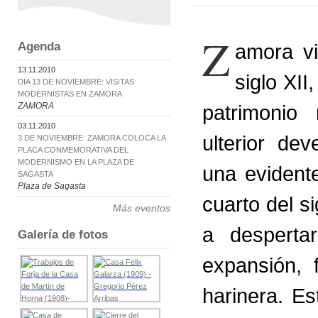
Z
Agenda
amora vi
13.11.2010
siglo XII
DIA 13 DE NOVIEMBRE: VISITAS
MODERNISTAS EN ZAMORA
ZAMORA
patrimonio
03.11.2010
ulterior dev
3 DE NOVIEMBRE: ZAMORA COLOCA LA
PLACA CONMEMORATIVA DEL
MODERNISMO EN LA PLAZA DE
una evident
SAGASTA
Plaza de Sagasta
cuarto del s
Más eventos
a desperta
Galería de fotos
expansión, f
harinera. E