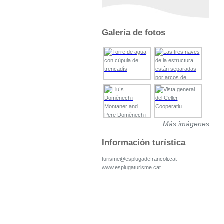
Galería de fotos
Más imágenes
Información turística
turisme@esplugadefrancoli.cat
www.esplugaturisme.cat