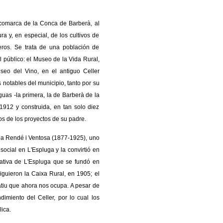
 comarca de la Conca de Barberà, al
a y, en especial, de los cultivos de
neros. Se trata de una población de
 público: el Museo de la Vida Rural,
useo del Vino, en el antiguo Celler
notables del municipio, tanto por su
uas -la primera, la de Barberà de la
912 y construida, en tan solo diez
 de los proyectos de su padre.
Maria Rendé i Ventosa (1877-1925), uno
social en L'Espluga y la convirtió en
ativa de L'Espluga que se fundó en
guieron la Caixa Rural, en 1905; el
atiu que ahora nos ocupa. A pesar de
imiento del Celler, por lo cual los
ica.