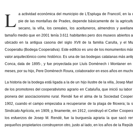
L
a actividad económica del municipio de L'Espluga de Francolí, en la
pie de las montañas de Prades, depende básicamente de la agricultur
secano, la viña, los cereales, los aceituneros, almendros y avella
tamaño medio que en 2001 tenía 3.611 habitantes pero dos museos abiertos al
ubicado en la antigua casona del siglo XVII de la familia Carulla, y el M
Cooperatiu (Bodega Cooperativa). Este edificio es uno de los monumentos más 
valor arquitectónico como histórico. Es una de las bodegas catalanas más antig
Conca, data de 1895-, y fue proyectada por Lluís Domènech i Montaner en 1
meses, por su hijo, Pere Domènech Roura, colaborador en esos años en muchos
La historia de la bodega está ligada a la de un hijo ilustre de la villa, Josep 
de los promotores del cooperativismo agrario en Cataluña, que inició su labor 
pionera del asociacionismo rural. Rendé fue el alma de la Sociedad Cooper
1902, cuando el campo empezaba a recuperarse de la plaga de filoxera; la si
Sindicato Agrícola, en 1909, y, finamente, en 1912, construyó el Celler Cooper
los esfuerzos de Josep M. Rendé, fue la burguesía agraria la que sacó rend
pequeños propietarios construyeron otro, justo al lado, en los años de la Repúbl