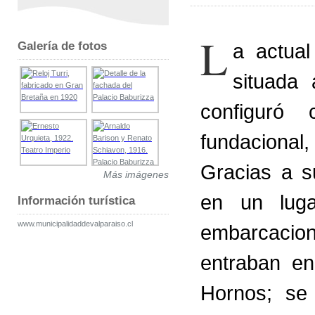
L
Galería de fotos
a actual
situada
configuró 
fundaciona
Gracias a su
Más imágenes
en un luga
Información turística
www.municipalidaddevalparaiso.cl
embarcacion
entraban en
Hornos; se 