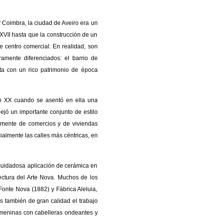
y Coimbra, la ciudad de Aveiro era un
VII hasta que la construcción de un
te centro comercial. En realidad, son
ramente diferenciados: el barrio de
a con un rico patrimonio de época
lo XX cuando se asentó en ella una
ejó un importante conjunto de estilo
amente de comercios y de viviendas
ialmente las calles más céntricas, en
 cuidadosa aplicación de cerámica en
tectura del Arte Nova. Muchos de los
Fonte Nova (1882) y Fábrica Aleluia,
s también de gran calidad el trabajo
emeninas con cabelleras ondeantes y