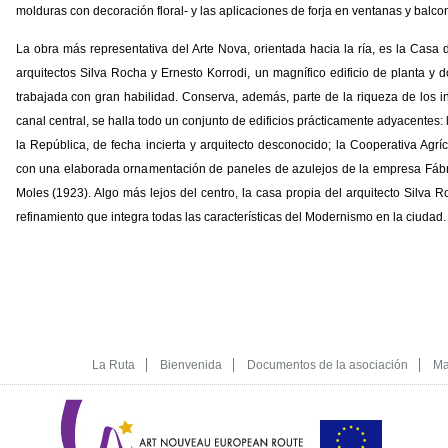
molduras con decoración floral- y las aplicaciones de forja en ventanas y balco
La obra más representativa del Arte Nova, orientada hacia la ría, es la Casa
arquitectos Silva Rocha y Ernesto Korrodi, un magnífico edificio de planta y d
trabajada con gran habilidad. Conserva, además, parte de la riqueza de los int
canal central, se halla todo un conjunto de edificios prácticamente adyacente
la República, de fecha incierta y arquitecto desconocido; la Cooperativa Agríco
con una elaborada ornamentación de paneles de azulejos de la empresa Fábr
Moles (1923). Algo más lejos del centro, la casa propia del arquitecto Silva
refinamiento que integra todas las características del Modernismo en la ciudad.
La Ruta
Bienvenida
Documentos de la asociación
Ma