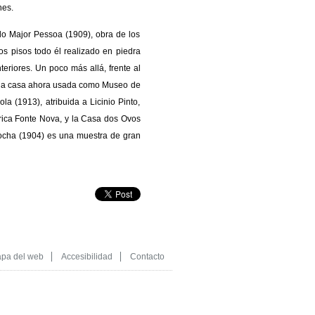
nes.
 do Major Pessoa (1909), obra de los
os pisos todo él realizado en piedra
eriores. Un poco más allá, frente al
s: la casa ahora usada como Museo de
la (1913), atribuida a Licinio Pinto,
ica Fonte Nova, y la Casa dos Ovos
 Rocha (1904) es una muestra de gran
pa del web
Accesibilidad
Contacto