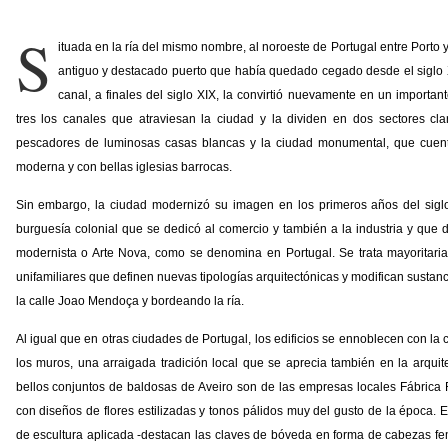
S
ituada en la ría del mismo nombre, al noroeste de Portugal entre Porto 
antiguo y destacado puerto que había quedado cegado desde el siglo X
canal, a finales del siglo XIX, la convirtió nuevamente en un importan
tres los canales que atraviesan la ciudad y la dividen en dos sectores cla
pescadores de luminosas casas blancas y la ciudad monumental, que cuent
moderna y con bellas iglesias barrocas.
Sin embargo, la ciudad modernizó su imagen en los primeros años del sig
burguesía colonial que se dedicó al comercio y también a la industria y que d
modernista o Arte Nova, como se denomina en Portugal. Se trata mayoritari
unifamiliares que definen nuevas tipologías arquitectónicas y modifican sustanc
la calle Joao Mendoça y bordeando la ría.
Al igual que en otras ciudades de Portugal, los edificios se ennoblecen con la
los muros, una arraigada tradición local que se aprecia también en la arqui
bellos conjuntos de baldosas de Aveiro son de las empresas locales Fábrica 
con diseños de flores estilizadas y tonos pálidos muy del gusto de la época. E
de escultura aplicada -destacan las claves de bóveda en forma de cabezas f