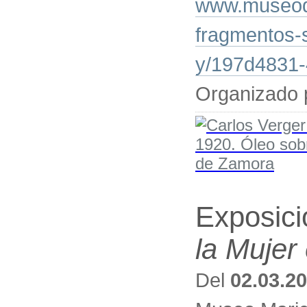
www.museode
fragmentos-s
y/197d4831-
Organizado 
Exposic
la Mujer
Del
02.03.2