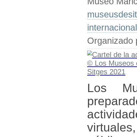
Museo Marice
museusdesitg
internaciona
Organizado 
Los Mu
prepa
activid
virtuales