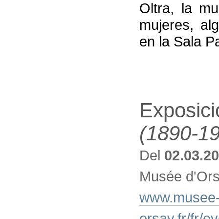
Oltra, la m
mujeres, al
en la Sala P
Exposic
(1890-1
Del
02.03.2
Musée d'Ors
www.musee
orsay.fr/fr/