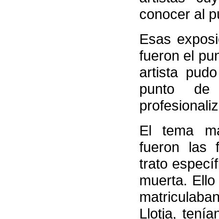
conocer al p
Esas exposi
fueron el pun
artista pud
punto de 
profesionali
El tema má
fueron las 
trato especí
muerta. Ell
matriculaba
Llotja, tení