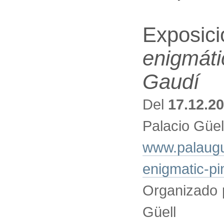
Exposic
enigmáti
Gaudí
Del
17.12.2
Palacio Güel
www.palaugue
enigmatic-pin
Organizado 
Güell