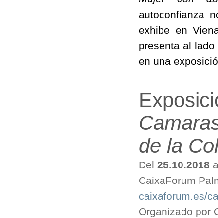
autoconfianza n
exhibe en Vien
presenta al lado
en una exposició
Exposic
Camarasa
de la Co
Del
25.10.2018
a
CaixaForum Palm
caixaforum.es/c
Organizado por O