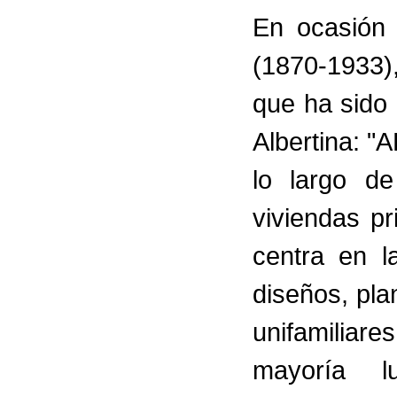
En ocasión 
(1870-1933)
que ha sido 
Albertina: 
lo largo d
viviendas p
centra en l
diseños, pl
unifamilia
mayoría l