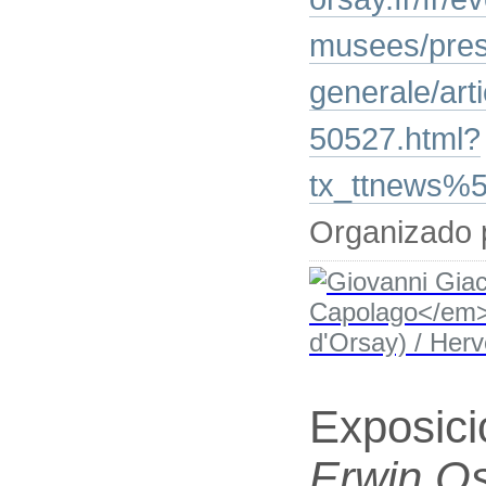
musees/pres
generale/art
50527.html?
tx_ttnews%
Organizado 
Exposic
Erwin Os