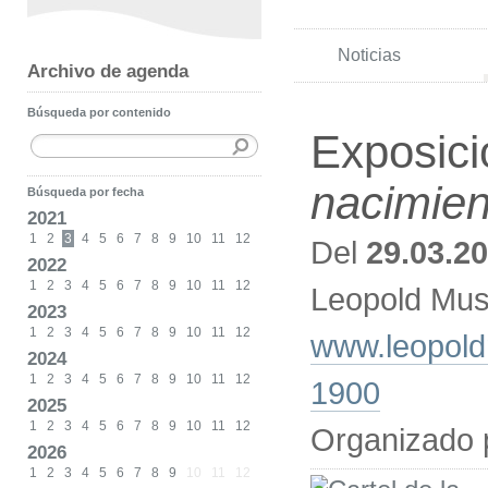
Noticias
Archivo de agenda
Búsqueda por contenido
Exposic
nacimien
Búsqueda por fecha
2021
1
2
3
4
5
6
7
8
9
10
11
12
Del
29.03.2
2022
1
2
3
4
5
6
7
8
9
10
11
12
Leopold Mus
2023
1
2
3
4
5
6
7
8
9
10
11
12
www.leopold
2024
1
2
3
4
5
6
7
8
9
10
11
12
1900
2025
1
2
3
4
5
6
7
8
9
10
11
12
Organizado 
2026
1
2
3
4
5
6
7
8
9
10
11
12