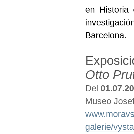
en Historia
investigac
Barcelona.
Exposic
Otto Pru
Del
01.07.2
Museo Josef
www.moravsk
galerie/vyst