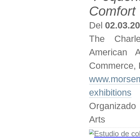
Comfort 
Del
02.03.2
The Char
American 
Commerce, 
www.morsemu
exhibitions
Organizado
Arts