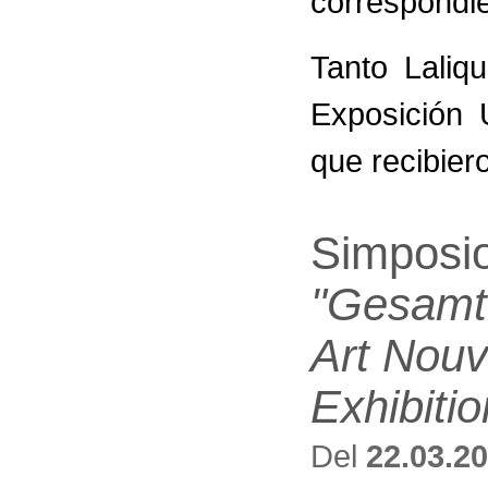
correspondi
Tanto Laliq
Exposición 
que recibier
Simposi
"Gesamt
Art Nouv
Exhibiti
Del
22.03.2