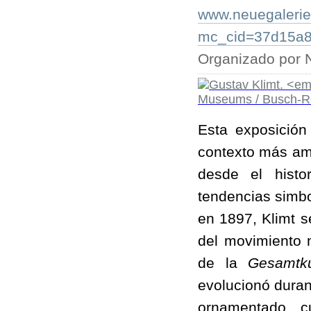
www.neuegalerie
mc_cid=37d15a
Organizado por 
Esta exposición
contexto más amp
desde el histo
tendencias simbo
en 1897, Klimt s
del movimiento 
de la
Gesamtk
evolucionó duran
ornamentado, c