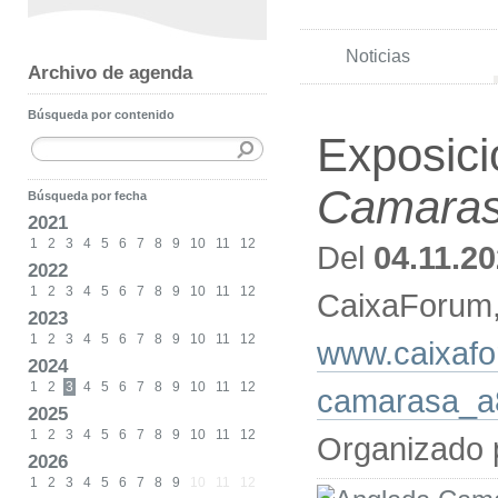
Noticias
Archivo de agenda
Búsqueda por contenido
Exposic
Camara
Búsqueda por fecha
2021
1
2
3
4
5
6
7
8
9
10
11
12
Del
04.11.2
2022
1
2
3
4
5
6
7
8
9
10
11
12
CaixaForum
2023
1
2
3
4
5
6
7
8
9
10
11
12
www.caixafo
2024
1
2
3
4
5
6
7
8
9
10
11
12
camarasa_a
2025
1
2
3
4
5
6
7
8
9
10
11
12
Organizado 
2026
1
2
3
4
5
6
7
8
9
10
11
12