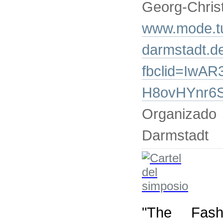
Georg-Chris
www.mode.t
darmstadt.d
fbclid=IwA
H8ovHYnr6
Organizad
Darmstadt
"The Fas