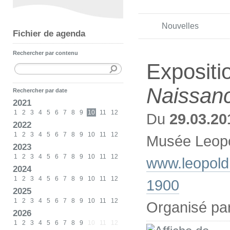
Nouvelles
Fichier de agenda
Rechercher par contenu
Expositi
Naissanc
Rechercher par date
2021
1
2
3
4
5
6
7
8
9
10
11
12
Du
29.03.20
2022
1
2
3
4
5
6
7
8
9
10
11
12
Musée Leopo
2023
1
2
3
4
5
6
7
8
9
10
11
12
www.leopold
2024
1
2
3
4
5
6
7
8
9
10
11
12
1900
2025
1
2
3
4
5
6
7
8
9
10
11
12
Organisé pa
2026
1
2
3
4
5
6
7
8
9
10
11
12