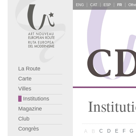
ENG
CAT
ESP
FR
La Route
Carte
Villes
Institutions
Institut
Magazine
Club
Congrès
C
D
E
F
G
A
B