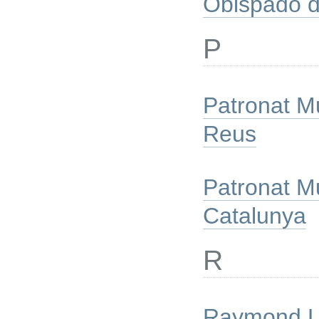
Obispado d
P
Patronat M
Reus
Patronat M
Catalunya
R
Raymond Le