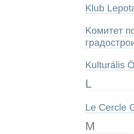
Klub Lepot
Koмитет по
градостро
Kulturális 
L
Le Cercle 
M