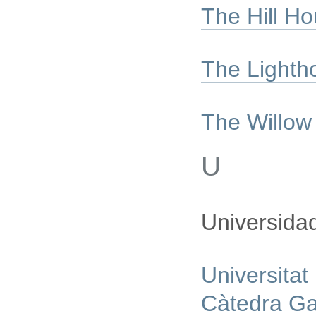
The Hill H
The Lighth
The Willo
U
Universidad
Universitat
Càtedra G