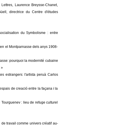
 Lettres, Laurence Breysse-Chanet,
ll, directrice du Centre d'études
socialisation du Symbolisme : entre
s en el Montparnasse dels anys 1908-
asse: pourquoi la modernité cubaine
 »
es estrangers: l'artista peruà Carlos
 espais de creació entre la façana i la
Tourguenev : lieu de refuge culturel
e de travail comme univers créatif au-