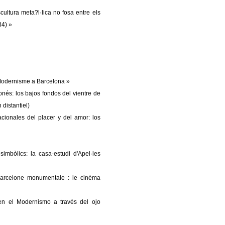
ultura meta?l·lica no fosa entre els
34) »
l Modernisme a Barcelona »
onés: los bajos fondos del vientre de
 distantiel)
acionales del placer y del amor: los
simbòlics: la casa-estudi d'Apel·les
Barcelone monumentale : le cinéma
 en el Modernismo a través del ojo