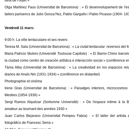
delà de l'objet »
Olga Martínez Faus (Universitat de Barcelona) : « El desenvolupament de l'esc
tallers parisencs de Julio Gonza?lez, Pablo Gargallo i Pablo Picasso (1904- 19
Vendredi 11 mars:
9:00 h. La ville tentaculaire et ses revers
Teresa M. Sala (Universitat de Barcelona) : « La ciutat tentacular: reversos de
Maria Patricio Mulero (Université Toulouse Capitole) : « El Barrio Chino barcel
la ciudad como centro de creación artística e interacción social » (conférence en
Tània Alba (Universitat de Barcelona) : « La creatividad en los espacios rel
diarios de Anaïs Nin (1931-1934) » (conférence en distantiel)
Photographie et cinéma
Irene Gras (Universitat de Barcelona) : « Paisatges interiors, microcosmos 
Mestres (1854-1936) »
Sergi Ramos Alquézar (Sorbonne Université) : « De l'espace intime à la 
amateur au tournant des années 1930 »
Juan Carlos Bejarano (Universitat Pompeu Fabra) : « El taller del artista
fotográfico de Francesc Serra »