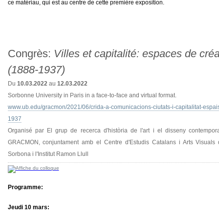
ce matériau, qui est au centre de cette première exposition.
Congrès:
Villes et capitalité: espaces de cré
(1888-1937)
Du
10.03.2022
au
12.03.2022
Sorbonne University in Paris in a face-to-face and virtual format.
www.ub.edu/gracmon/2021/06/crida-a-comunicacions-ciutats-i-capitalitat-espais-
1937
Organisé par El grup de recerca d'història de l'art i el disseny contempor
GRACMON, conjuntament amb el Centre d'Estudis Catalans i Arts Visuals d
Sorbona i l'Institut Ramon Llull
Programme:
Jeudi 10 mars: