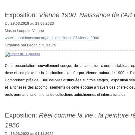
Exposition:
Vienne 1900. Naissance de l'Art
Du
29.03.2019
au
29.03.2023
Musée Leopold, Vienne
www.leopoldmuseum.org/en/exhibitions/107/vienna-1900
Organisé par Leopold Museum
Cette présentation nouvellement conçue de la collection créée un tableau op
riche et complexe de la fascination exercée par Vienne autour de 1900 et l'
Comprenant près de 1300 oeuvres distribuées sur trois étages, l'exposition s
et la richesse des accomplissements de cette époque à travers des chefs-d'o
prêts permanents éminents de collections autrichiennes et internationales.
Exposition:
Réel comme la vie : la peinture r
1950
Du
18.03.2022
au
01.11.2022