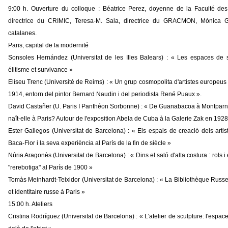
9:00 h. Ouverture du colloque : Béatrice Perez, doyenne de la Faculté des
directrice du CRIMIC, Teresa-M. Sala, directrice du GRACMON, Mònica Güe
catalanes.
Paris, capital de la modernité
Sonsoles Hernández (Universitat de les Illes Balears) : « Les espaces de 
élitisme et survivance »
Eliseu Trenc (Université de Reims) : « Un grup cosmopolita d'artistes europeu
1914, entorn del pintor Bernard Naudin i del periodista René Puaux ».
David Castañer (U. Paris I Panthéon Sorbonne) : « De Guanabacoa à Montparn
naît-elle à Paris? Autour de l'exposition Abela de Cuba à la Galerie Zak en 1928
Ester Gallegos (Universitat de Barcelona) : « Els espais de creació dels artist
Baca-Flor i la seva experiència al París de la fin de siècle »
Núria Aragonès (Universitat de Barcelona) : « Dins el saló d'alta costura : rols i
"rerebotiga" al París de 1900 »
Tomàs Meinhardt-Teixidor (Universitat de Barcelona) : « La Bibliothèque Russe 
et identitaire russe à Paris »
15:00 h. Ateliers
Cristina Rodríguez (Universitat de Barcelona) : « L'atelier de sculpture: l'espac