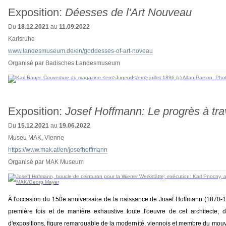
Exposition:
Déesses de l'Art Nouveau
Du
18.12.2021
au
11.09.2022
Karlsruhe
www.landesmuseum.de/en/goddesses-of-art-noveau
Organisé par Badisches Landesmuseum
Exposition:
Josef Hoffmann: Le progrès à tra
Du
15.12.2021
au
19.06.2022
Museu MAK, Vienne
https://www.mak.at/en/josefhoffmann
Organisé par MAK Museum
À l'occasion du 150e anniversaire de la naissance de Josef Hoffmann (1870-1
première fois et de manière exhaustive toute l'oeuvre de cet architecte, d
d'expositions, figure remarquable de la modernité, viennois et membre du mouv