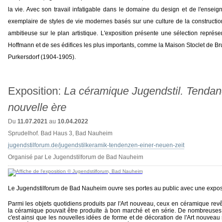
la vie. Avec son travail infatigable dans le domaine du design et de l'ense
exemplaire de styles de vie modernes basés sur une culture de la construction 
ambitieuse sur le plan artistique. L'exposition présente une sélection représe
Hoffmann et de ses édifices les plus importants, comme la Maison Stoclet de Br
Purkersdorf (1904-1905).
Exposition:
La céramique Jugendstil. Tendan
nouvelle ère
Du
11.07.2021
au
10.04.2022
Sprudelhof. Bad Haus 3, Bad Nauheim
jugendstilforum.de/jugendstilkeramik-tendenzen-einer-neuen-zeit
Organisé par Le Jugendstilforum de Bad Nauheim
Le Jugendstilforum de Bad Nauheim ouvre ses portes au public avec une expos
Parmi les objets quotidiens produits par l'Art nouveau, ceux en céramique revê
la céramique pouvait être produite à bon marché et en série. De nombreuses 
c'est ainsi que les nouvelles idées de forme et de décoration de l'Art nouve