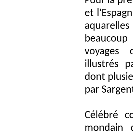
Pour la pre
et l'Espag
aquarelles
beaucoup 
voyages d
illustrés 
dont plusi
par Sargen
Célébré co
mondain 