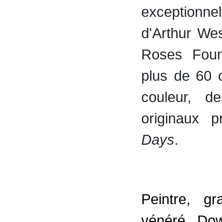
exceptionn
d'Arthur We
Roses Found
plus de 60 
couleur, d
originaux 
Days
.
Peintre, g
vénéré, Do