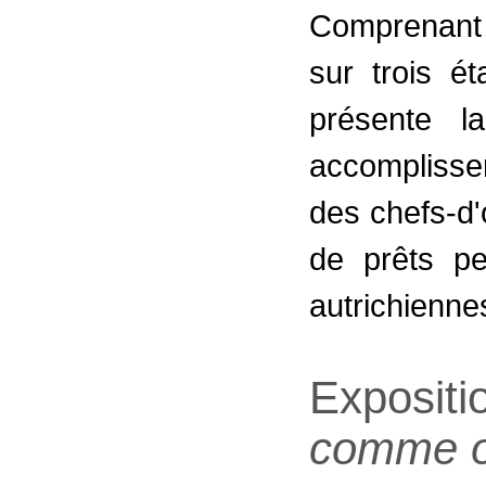
Comprenant 
sur trois é
présente l
accompliss
des chefs-d
de prêts pe
autrichiennes
Expositi
comme o