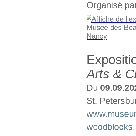
Organisé pa
Expositi
Arts & C
Du
09.09.20
St. Petersbu
www.museuma
woodblocks