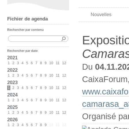
Nouvelles
Fichier de agenda
Rechercher par contenu
Expositi
Camara
Rechercher par date
2021
1
2
3
4
5
6
7
8
9
10
11
12
Du
04.11.20
2022
1
2
3
4
5
6
7
8
9
10
11
12
CaixaForum
2023
1
2
3
4
5
6
7
8
9
10
11
12
www.caixafo
2024
1
2
3
4
5
6
7
8
9
10
11
12
camarasa_a
2025
1
2
3
4
5
6
7
8
9
10
11
12
Organisé pa
2026
1
2
3
4
5
6
7
8
9
10
11
12