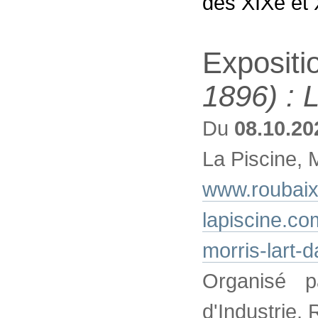
des XIXe et 
Expositi
1896) : L
Du
08.10.20
La Piscine, 
www.roubaix
lapiscine.co
morris-lart-d
Organisé p
d'Industrie,