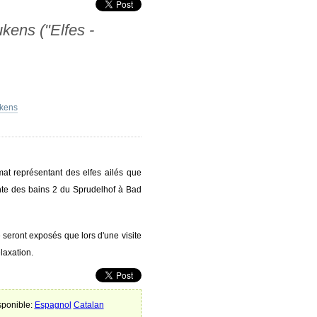
ukens ("Elfes -
ukens
mat représentant des elfes ailés que
ente des bains 2 du Sprudelhof à Bad
e seront exposés que lors d'une visite
laxation.
sponible:
Espagnol
Catalan