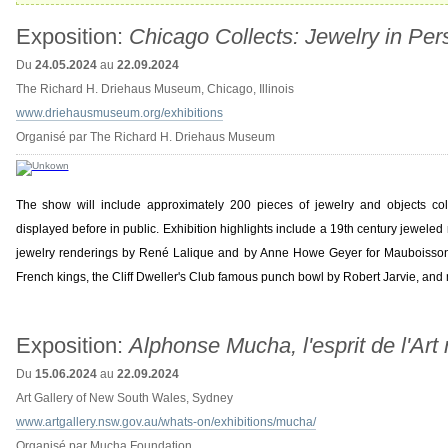
Exposition:
Chicago Collects: Jewelry in Per
Du
24.05.2024
au
22.09.2024
The Richard H. Driehaus Museum, Chicago, Illinois
www.driehausmuseum.org/exhibitions
Organisé par The Richard H. Driehaus Museum
The show will include approximately 200 pieces of jewelry and objects c
displayed before in public. Exhibition highlights include a 19th century jeweled
jewelry renderings by René Lalique and by Anne Howe Geyer for Mauboisson, 
French kings, the Cliff Dweller's Club famous punch bowl by Robert Jarvie, an
Exposition:
Alphonse Mucha, l'esprit de l'Ar
Du
15.06.2024
au
22.09.2024
Art Gallery of New South Wales, Sydney
www.artgallery.nsw.gov.au/whats-on/exhibitions/mucha/
Organisé par Mucha Foundation