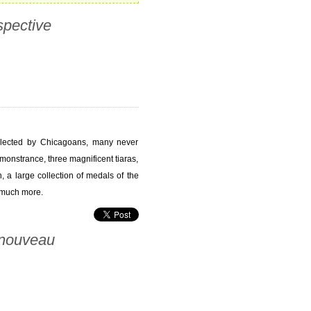
spective
ollected by Chicagoans, many never
 monstrance, three magnificent tiaras,
a large collection of medals of the
d much more.
t nouveau