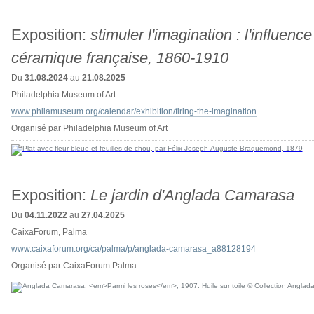
Exposition:
stimuler l'imagination : l'influenc
céramique française, 1860-1910
Du
31.08.2024
au
21.08.2025
Philadelphia Museum of Art
www.philamuseum.org/calendar/exhibition/firing-the-imagination
Organisé par Philadelphia Museum of Art
Exposition:
Le jardin d'Anglada Camarasa
Du
04.11.2022
au
27.04.2025
CaixaForum, Palma
www.caixaforum.org/ca/palma/p/anglada-camarasa_a88128194
Organisé par CaixaForum Palma