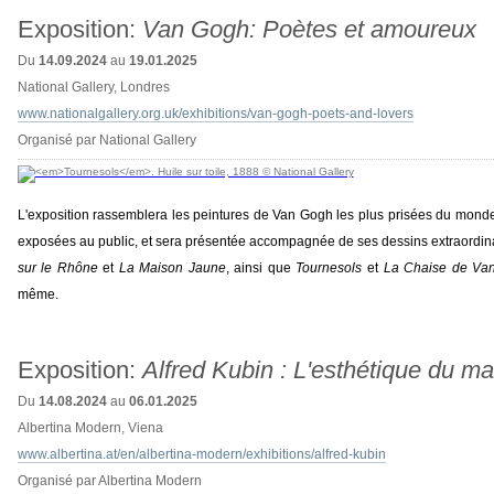
Exposition:
Van Gogh: Poètes et amoureux
Du
14.09.2024
au
19.01.2025
National Gallery, Londres
www.nationalgallery.org.uk/exhibitions/van-gogh-poets-and-lovers
Organisé par National Gallery
L'exposition rassemblera les peintures de Van Gogh les plus prisées du monde 
exposées au public, et sera présentée accompagnée de ses dessins extraordinai
sur le Rhône
et
La Maison Jaune
, ainsi que
Tournesols
et
La Chaise de Va
même.
Exposition:
Alfred Kubin : L'esthétique du ma
Du
14.08.2024
au
06.01.2025
Albertina Modern, Viena
www.albertina.at/en/albertina-modern/exhibitions/alfred-kubin
Organisé par Albertina Modern