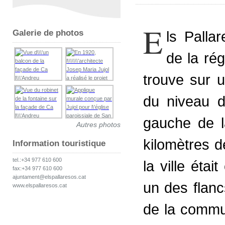
E
Galerie de photos
ls Pall
de la ré
trouve sur 
du niveau d
gauche de l
Autres photos
kilomètres de
Information touristique
tel.:+34 977 610 600
la ville ét
fax:+34 977 610 600
ajuntament@elspallaresos.cat
un des flanc
www.elspallaresos.cat
de la commu