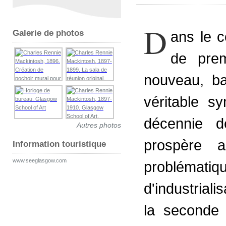
D
Galerie de photos
ans le c
de prem
nouveau, ba
véritable s
décennie d
Autres photos
prospère 
Information touristique
www.seeglasgow.com
problématiq
d'industriali
la seconde 