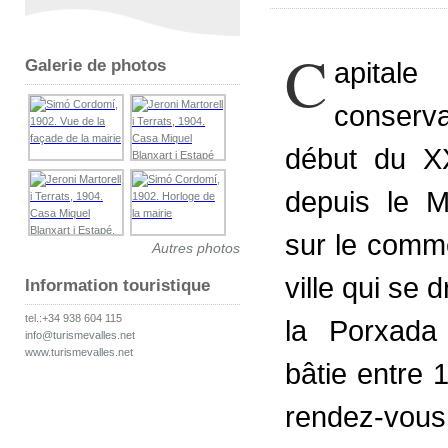
C
Galerie de photos
apitale
conserva
début du XX
depuis le M
sur le comm
Autres photos
ville qui se 
Information touristique
tel.:+34 938 604 115
la Porxada 
info@turismevalles.net
www.turismevalles.net
bâtie entre 1
rendez-vous