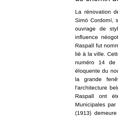
La rénovation de
Simó Cordomí, su
ouvrage de sty
influence néog
Raspall fut nommé
lié à la ville. C
numéro 14 de l
éloquente du nou
la grande fenêt
l'architecture 
Raspall ont ét
Municipales par
(1913) demeure 