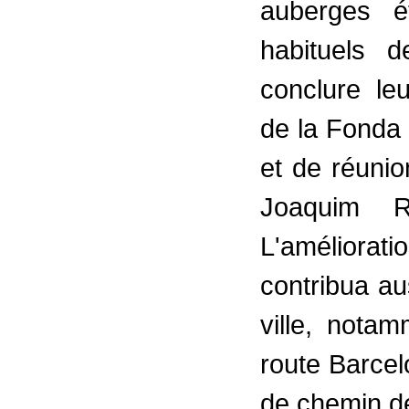
auberges é
habituels 
conclure le
de la Fonda
et de réunio
Joaquim R
L'améliora
contribua au
ville, nota
route Barcelo
de chemin de