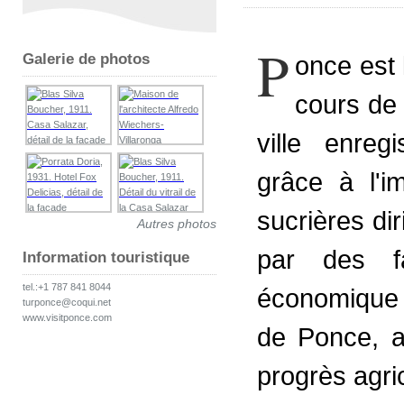
P
Galerie de photos
once est 
cours de 
ville enre
grâce à l'im
sucrières di
Autres photos
par des fa
Information touristique
tel.:+1 787 841 8044
économique e
turponce@coqui.net
www.visitponce.com
de Ponce, a
progrès agri