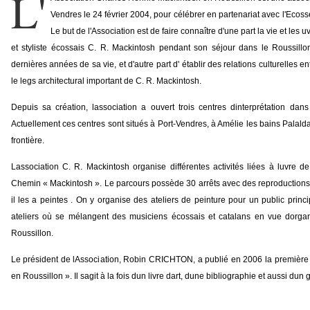
L'
Vendres le 24 février 2004, pour célébrer en partenariat avec l'Ecoss
Le but de l'Association est de faire connaître d'une part la vie et les 
et styliste écossais C. R. Mackintosh pendant son séjour dans le Roussillon
dernières années de sa vie, et d'autre part d' établir des relations culturelles e
le legs architectural important de C. R. Mackintosh.
Depuis sa création, lassociation a ouvert trois centres dinterprétation dans
Actuellement ces centres sont situés à Port-Vendres, à Amélie les bains Palal
frontière.
Lassociation C. R. Mackintosh organise différentes activités liées à luvre
Chemin « Mackintosh ». Le parcours possède 30 arrêts avec des reproductions de
il les a peintes . On y organise des ateliers de peinture pour un public pri
ateliers où se mélangent des musiciens écossais et catalans en vue dorga
Roussillon.
Le président de lAssociation, Robin CRICHTON, a publié en 2006 la première 
en Roussillon ». Il sagit à la fois dun livre dart, dune bibliographie et aussi dun