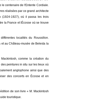
e le centenaire de l'Entente Cordiale.
uvres réalisées par ce grand architecte
 (1924-1927), où il passa les trois
ntre la France et lÉcosse où se trouve
 différentes localités du Roussillon.
da et au Château-musée de Belesta la
 de Mackintosh, comme la création du
s peintures in situ sur les lieux où
ncipalement anglophone ainsi que des
niser des concerts en Écosse et en
édition de son livre « M. Mackintosh
 guide touristique.