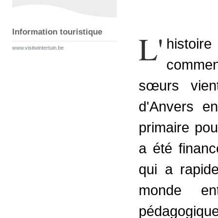
Information touristique
L'
histoi
www.visitwintertuin.be
commen
sœurs vien
d'Anvers en
primaire pour
a été financ
qui a rapid
monde ent
pédagogique