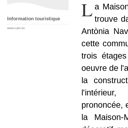
L
a Maiso
trouve da
Information touristique
www.cam.es
Antònia Nav
cette commun
trois étages
oeuvre de l'
la construc
l'intérieu
prononcée, e
la Maison-M