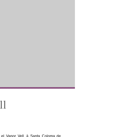
ll
e el Vapor Vell, à Santa Coloma de