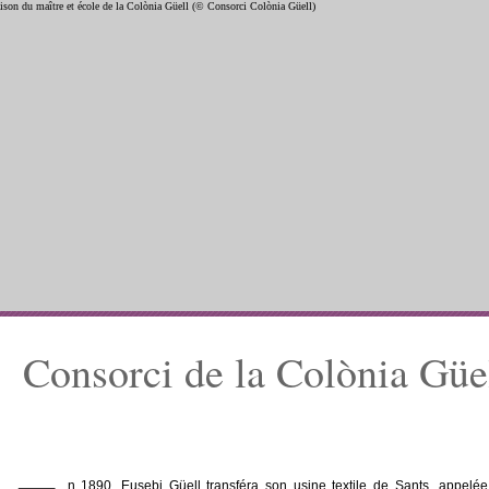
Consorci de la Colònia Güe
n 1890, Eusebi Güell transféra son usine textile de Sants, appelé