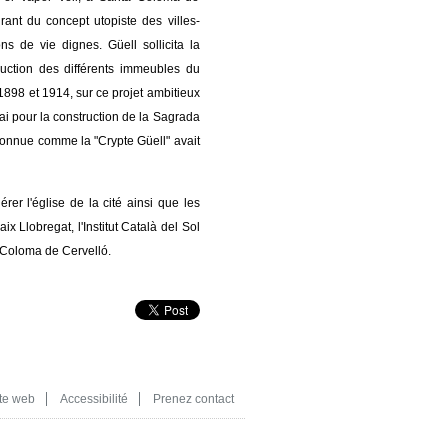
pirant du concept utopiste des villes-
ons de vie dignes. Güell sollicita la
ruction des différents immeubles du
e 1898 et 1914, sur ce projet ambitieux
sai pour la construction de la Sagrada
connue comme la "Crypte Güell" avait
er l'église de la cité ainsi que les
x Llobregat, l'Institut Català del Sol
a Coloma de Cervelló.
te web
Accessibilité
Prenez contact