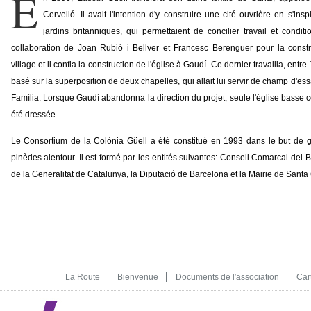
E
Cervelló. Il avait l'intention d'y construire une cité ouvrière en s'ins
jardins britanniques, qui permettaient de concilier travail et conditi
collaboration de Joan Rubió i Bellver et Francesc Berenguer pour la const
village et il confia la construction de l'église à Gaudí. Ce dernier travailla, entr
basé sur la superposition de deux chapelles, qui allait lui servir de champ d'es
Família. Lorsque Gaudí abandonna la direction du projet, seule l'église basse 
été dressée.
Le Consortium de la Colònia Güell a été constitué en 1993 dans le but de gér
pinèdes alentour. Il est formé par les entités suivantes: Consell Comarcal del Bai
de la Generalitat de Catalunya, la Diputació de Barcelona et la Mairie de Sant
La Route
Bienvenue
Documents de l′association
Car