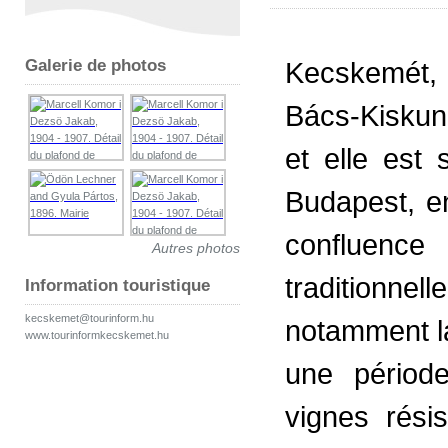
Galerie de photos
Kecskemét, 
Bács-Kiskun
et elle est
Budapest, en
confluenc
Autres photos
traditionne
Information touristique
kecskemet@tourinform.hu
notamment la 
www.tourinformkecskemet.hu
une périod
vignes rési