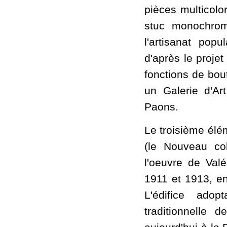
pièces multicolo
stuc monochrome
l'artisanat pop
d'après le proje
fonctions de bout
un Galerie d'Ar
Paons.
Le troisième élém
(le Nouveau col
l'oeuvre de Valé
1911 et 1913, en 
L'édifice adop
traditionnelle d