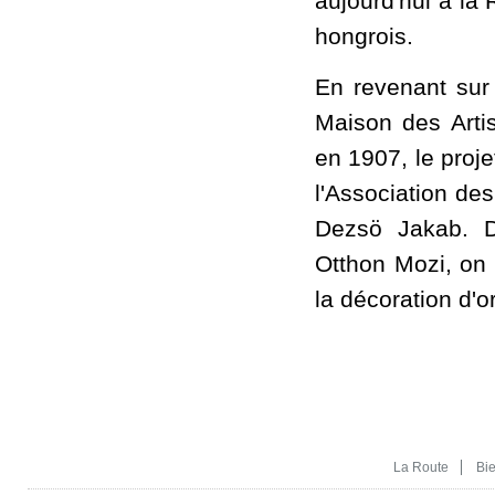
aujourd'hui à la 
hongrois.
En revenant sur 
Maison des Arti
en 1907, le proje
l'Association de
Dezsö Jakab. Da
Otthon Mozi, on
la décoration d'o
La Route
Bi