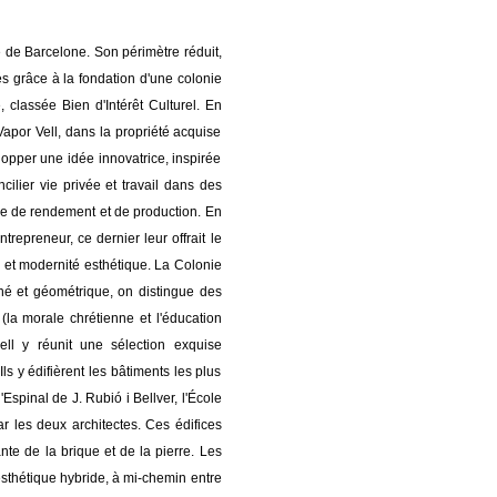
té de Barcelone. Son périmètre réduit,
és grâce à la fondation d'une colonie
 classée Bien d'Intérêt Culturel. En
Vapor Vell, dans la propriété acquise
lopper une idée innovatrice, inspirée
cilier vie privée et travail dans des
ère de rendement et de production. En
repreneur, ce dernier leur offrait le
es et modernité esthétique. La Colonie
né et géométrique, on distingue des
 (la morale chrétienne et l'éducation
ell y réunit une sélection exquise
Ils y édifièrent les bâtiments les plus
Espinal de J. Rubió i Bellver, l'École
ar les deux architectes. Ces édifices
ante de la brique et de la pierre. Les
sthétique hybride, à mi-chemin entre