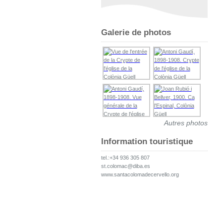
Galerie de photos
Autres photos
Information touristique
tel.:+34 936 305 807
st.colomac@diba.es
www.santacolomadecervello.org