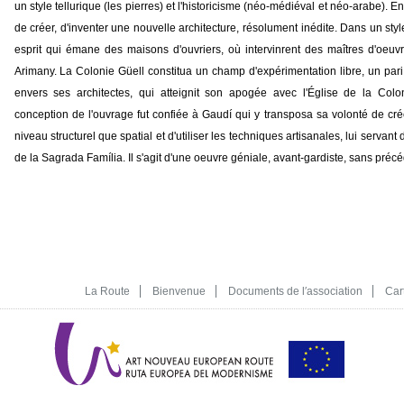
un style tellurique (les pierres) et l'historicisme (néo-médiéval et néo-arabe). Enf
de créer, d'inventer une nouvelle architecture, résolument inédite. Dans un sty
esprit qui émane des maisons d'ouvriers, où intervinrent des maîtres d'oeuv
Arimany. La Colonie Güell constitua un champ d'expérimentation libre, un pa
envers ses architectes, qui atteignit son apogée avec l'Église de la Col
conception de l'ouvrage fut confiée à Gaudí qui y transposa sa volonté de crée
niveau structurel que spatial et d'utiliser les techniques artisanales, lui servant 
de la Sagrada Família. Il s'agit d'une oeuvre géniale, avant-gardiste, sans précé
La Route
Bienvenue
Documents de l′association
Car