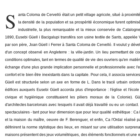
S
anta Coloma de Cervelló était un petit village agricole, situé à proximi
la densité de la population et sa prospérité économique furent optimis
industrielle, la plus remarquable et la mieux conservée de Catalogne,
1890, Eusebi Güell i Bacigalupi transféra son usine textile de Sants, appelée 
par son père, Joan Güell i Ferrer à Santa Coloma de Cervelló. Il voulut y déve
d'un concept observé en Angleterre : la ville-jardin. Un lieu permettant de con
conditions optimales, tant en termes de qualité de vie des ouvriers qu'en mati
échange d'une plus grande implication personnelle et professionnelle avec l'ent
confort et le bien être inexistants dans la capitale. Pour cela, il associa servic
Güell est structurée selon un axe en forme de L. Dans le tracé urbain ordon
édifices auxquels Eusebi Güell accorda plus d'importance : l'église et l'école
civique et hygiénique constituaient les piliers moraux de la Colonie). Gü
d'architectes barcelonais avec lesquels il avait déjà travaillé ou eu un contact. 
spectaculaires - tant pour leur dimension que pour leur qualité esthétique : Ca l'
et la maison du maître, oeuvre de F. Berenguer, et enfin, Ca l'Ordal réalisé p
définirent la norme stylistique des lieux, en misant sur une utilisation surpren
maisons présentent des jeux volumétriques, des éléments fonctionnels et une e