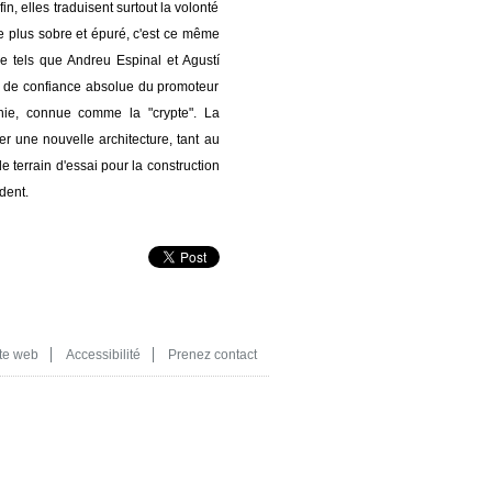
in, elles traduisent surtout la volonté
le plus sobre et épuré, c'est ce même
re tels que Andreu Espinal et Agustí
ri de confiance absolue du promoteur
onie, connue comme la "crypte". La
r une nouvelle architecture, tant au
de terrain d'essai pour la construction
dent.
te web
Accessibilité
Prenez contact